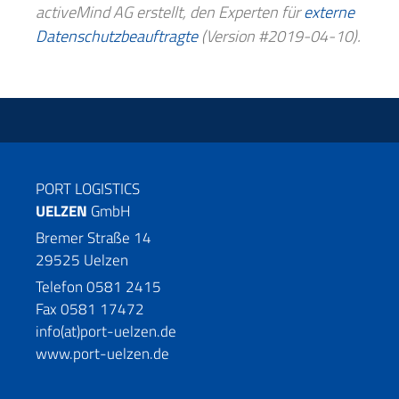
activeMind AG erstellt, den Experten für
externe
Datenschutzbeauftragte
(Version #2019-04-10).
PORT LOGISTICS
UELZEN
GmbH
Bremer Straße 14
29525 Uelzen
Telefon 0581 2415
Fax 0581 17472
info(at)port-uelzen.de
www.port-uelzen.de